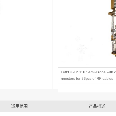
Left:CF-CS110 Semi-Probe with 
nnectors for 36pcs of RF cables
适用范围
产品描述