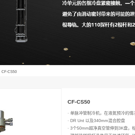
CF-CS50
CF-CS50
· 单脉冲管制冷机，在液氮预冷的情
· DR Unt 以及340mm混合腔盘
· 3个50mm超净真空管伸到3K盘