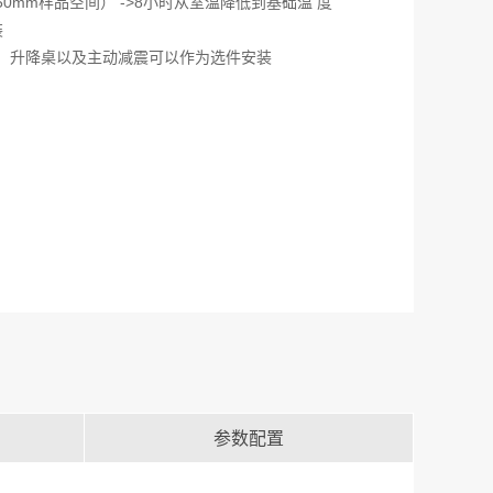
0mm样品空间） ->8小时从室温降低到基础温 度
装
度计，升降桌以及主动减震可以作为选件安装
参数配置